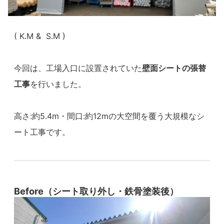
( K.M & S.M )
今回は、工場入口に設置されていた
壁面シートの張替
工事
を行いました。
高さ:約5.4m・間口:約12mの大空間を覆う大規模なシ
ート工事です。
Before（シート取り外し・鉄骨塗装後）