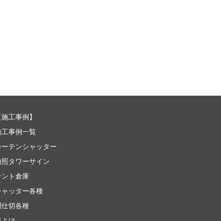
【
施工事例
】
施工事例一覧
カーテンシャッター
内照タワーサイン
テント倉庫
シャッター各種
間仕切各種
日よけ